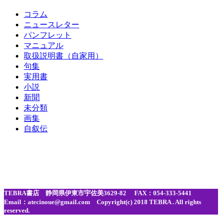
コラム
ニュースレター
パンフレット
マニュアル
取扱説明書（自家用）
句集
実用書
小説
新聞
未分類
画集
自叙伝
TEBRA書店 静岡県伊東市宇佐美3629-82 FAX：054-333-5441
Email：atecinoue@gmail.com Copyright(c) 2018 TEBRA . All rights
reserved.