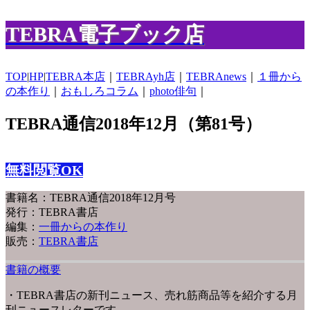
TEBRA電子ブック店
TOP
|
HP
|
TEBRA本店
｜
TEBRAyh店
｜
TEBRAnews
｜
１冊から
の本作り
｜
おもしろコラム
｜
photo俳句
｜
TEBRA通信2018年12月（第81号）
無料閲覧OK
書籍名：TEBRA通信2018年12月号
発行：TEBRA書店
編集：
一冊からの本作り
販売：
TEBRA書店
書籍の概要
・TEBRA書店の新刊ニュース、売れ筋商品等を紹介する月
刊ニュースレターです。