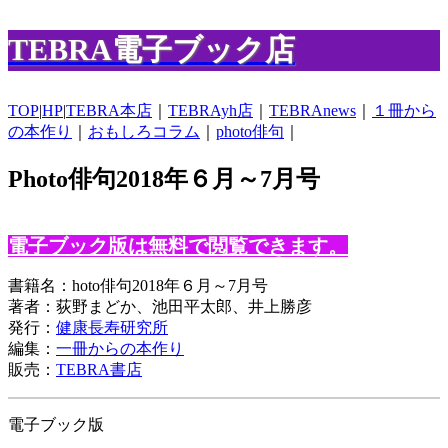
TEBRA電子ブック店
TOP
|
HP
|
TEBRA本店
｜
TEBRAyh店
｜
TEBRAnews
｜
１冊から
の本作り
｜
おもしろコラム
｜
photo俳句
｜
Photo俳句2018年６月～7月号
電子ブック版は無料で閲覧できます。
書籍名：hoto俳句2018年６月～7月号
著者：荻野まどか、池田平太郎、井上勝彦
発行：
健康長寿研究所
編集：
一冊からの本作り
販売：
TEBRA書店
電子ブック版